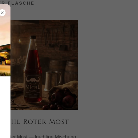
TER FLASCHE
Michl Roter Most
l Roter Most — fruchtige Mischung