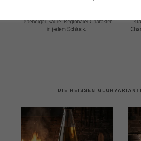
Bodensee‑Oberschwaben. Frisch,
a
sonnig, mit natürlicher Süße und
R
lebendiger Säure. Regionaler Charakter
Krä
in jedem Schluck.
Char
DIE HEISSEN GLÜHVARIANT