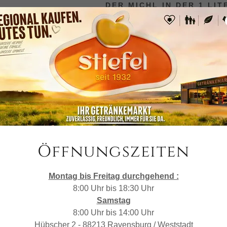
DER MICHL IN DER 1 LI
Öffnungszeiten
Montag bis Freitag durchgehend :
8:00 Uhr bis 18:30 Uhr
Michl Most
Samstag
8:00 Uhr bis 14:00 Uhr
Hübscher 2 - 88213 Ravensburg / Weststadt
Michl Most — reiner Apfelwein aus
Mich