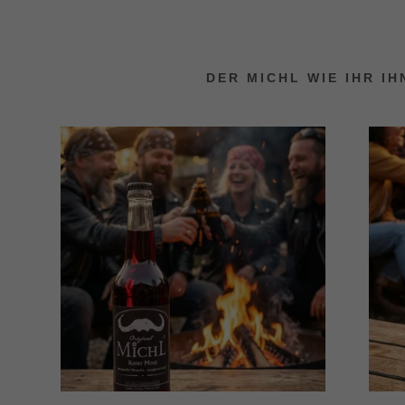
DER MICHL WIE IHR IH
:
addy.com
count