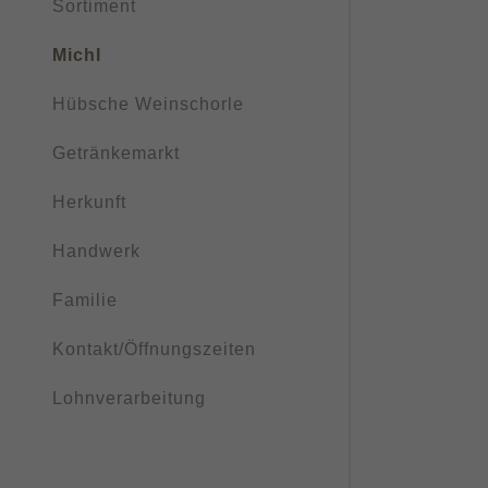
My Accou
Sortiment
Michl
My Accou
Sign out
Hübsche Weinschorle
Getränkemarkt
Herkunft
Handwerk
Familie
Kontakt/Öffnungszeiten
Lohnverarbeitung