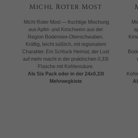
nt
Michl Roter Most
nt
Michl Roter Most — fruchtige Mischung
Mic
aus Apfel- und Kirschwein aus der
s
Region Bodensee‑Oberschwaben.
Kirs
Kräftig, leicht süßlich, mit regionalem
Charakter. Ein Schluck Heimat, der Lust
Bode
auf mehr macht in der praktischen 0,33l
Flasche mit Kohlensäure.
Als Six Pack oder in der 24x0,33l
Kohle
Mehrwegkiste
Al