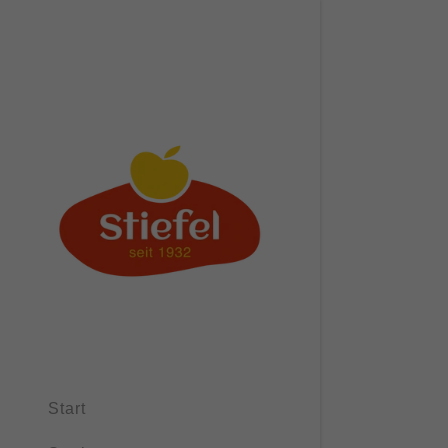
Signed in as
Sign In
filler@god
Create Ac
Orders
Start
Orders